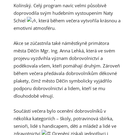
Kolínský. Celý program navíc velmi působivě
doprovodila svým hudebním vystoupením Naty
Schiel
, která během večera vytvořila krásnou a
emotivní atmosféru.
Akce se zúčastnila také náměstkyně primátora
města Děčín Mgr. Ing. Anna Lehká, která ve svém
projevu vyzdvihla význam dobrovolnictví a
poděkovala všem, kteří pomáhají druhým. Zároveň
během večera předávala dobrovolníkům děkovné
plakety, čímž město Děčín symbolicky vyjádřilo
podporu dobrovolnictví a lidem, kteří se mu
dlouhodobě věnují.
Součástí večera bylo ocenění dobrovolníků v
několika kategoriích – školy, potravinová sbírka,
senioři, lidé s handicapem, děti a mládež a lidé ve
zdravotnictví
Ocenění získali jednotlivci i