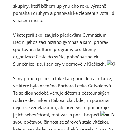
skupiny, kteří během uplynulého roku výrazně
pomáhali druhým a přispívali ke zlepšení života lidí
v našem městě.
V kategorii škol zaujalo především Gymnázium
Děčín, jehož žáci nižšího gymnázia sami připravili
sportovní a kulturní programy pro klienty
organizace Cesta do světa, pobočný spolek
Slunečnice, z.s. i seniory v domově v Křešicích.
Silný příběh přinesla také kategorie děti a mládež,
ve které byla oceněna Barbara Lenka Gotvaldová.
Ta se dlouhodobě věnuje dětem z pěstounských
rodin v děčínském Rákosníčku, kde jim pomáhá
nejen se vzděláváním, ale především podporuje
jejich sebevědomí, motivaci a pocit bezpečí
Za
svou obětavou činnost se zároveň stala vítězkou
kategorie mladých dobrovolníků ve věku 15 až 26