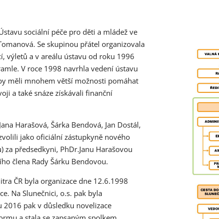
 Ústavu sociální péče pro děti a mládež ve
 Tomanová. Se skupinou přátel organizovala
í, výletů a v areálu ústavu od roku 1996
kramle. V roce 1998 navrhla vedení ústavu
 by měli mnohem větší možnosti pomáhat
ji a také snáze získávali finanční
Jana Harašová, Šárka Bendová, Jan Dostál,
volili jako oficiální zástupkyně nového
) za předsedkyni, PhDr.Janu Harašovou
tího člena Rady Šárku Bendovou.
itra ČR byla organizace dne 12.6.1998
e. Na Slunečnici, o.s. pak byla
u 2016 pak v důsledku novelizace
formu a stala se zapsaným spolkem