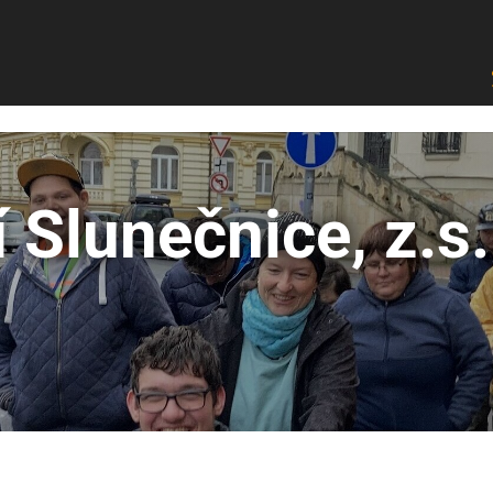
Úvod
Slunečnice
Chci pomoci
Chci být 
 Slunečnice, z.s.