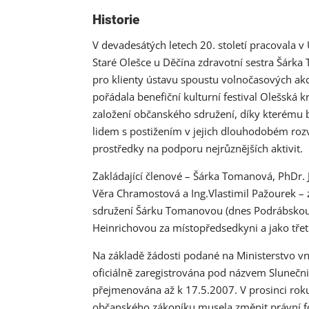
Historie
V devadesátých letech 20. století pracovala v
Staré Olešce u Děčína zdravotní sestra Šárka
pro klienty ústavu spoustu volnočasových akc
pořádala benefiční kulturní festival Olešská 
založení občanského sdružení, díky kterému
lidem s postižením v jejich dlouhodobém rozvo
prostředky na podporu nejrůznějších aktivit.
Zakládající členové – Šárka Tomanová, PhDr. 
Věra Chramostová a Ing.Vlastimil Pažourek – z
sdružení Šárku Tomanovou (dnes Podrábskou
Heinrichovou za místopředsedkyni a jako tře
Na základě žádosti podané na Ministerstvo vn
oficiálně zaregistrována pod názvem Slunečnic
přejmenována až k 17.5.2007. V prosinci rok
občanského zákoníku musela změnit právní 