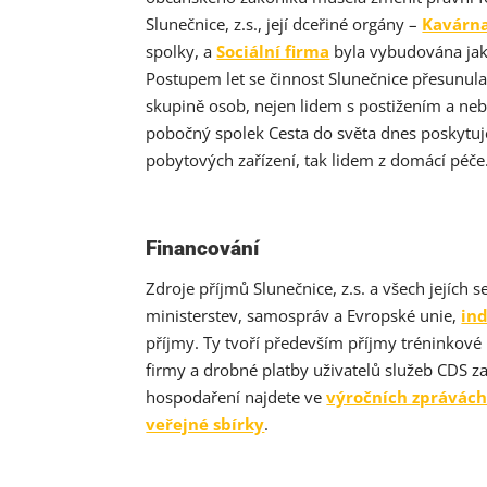
Slunečnice, z.s., její dceřiné orgány –
Kavárna
spolky, a
Sociální firma
byla vybudována jako
Postupem let se činnost Slunečnice přesunul
skupině osob, nejen lidem s postižením a neby
pobočný spolek Cesta do světa dnes poskytuje
pobytových zařízení, tak lidem z domácí péče
Financování
Zdroje příjmů Slunečnice, z.s. a všech jejích s
ministerstev, samospráv a Evropské unie,
ind
příjmy. Ty tvoří především příjmy tréninkové 
firmy a drobné platby uživatelů služeb CDS z
hospodaření najdete ve
výročních zprávác
veřejné sbírky
.