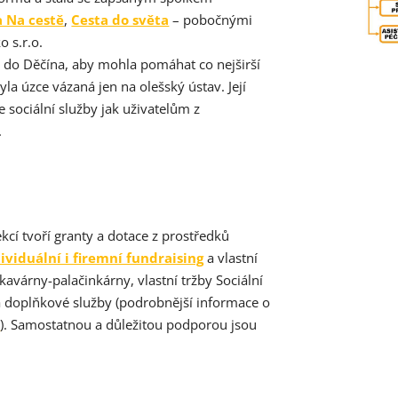
 Na cestě
,
Cesta do světa
– pobočnými
 s.r.o.
a do Děčína, aby mohla pomáhat co nejširší
la úzce vázaná jen na olešský ústav. Její
 sociální služby jak uživatelům z
.
ekcí tvoří granty a dotace z prostředků
ividuální i firemní fundraising
a vlastní
kavárny-palačinkárny, vlastní tržby Sociální
a doplňkové služby (podrobnější informace o
h
). Samostatnou a důležitou podporou jsou